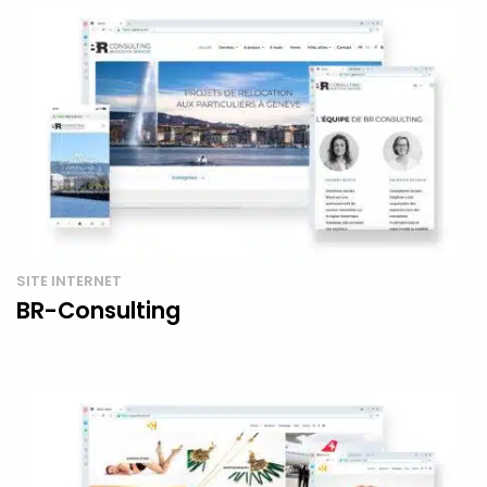
SITE INTERNET
BR-Consulting