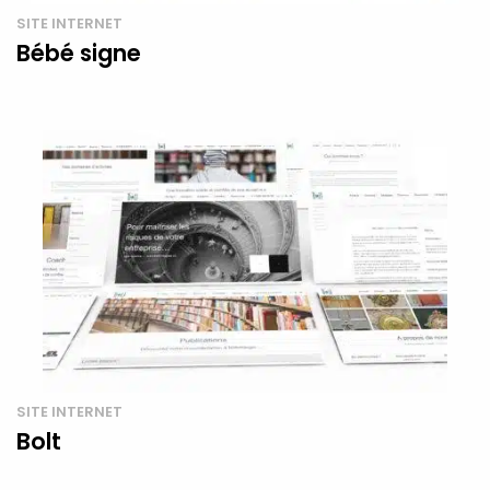
SITE INTERNET
Bébé signe
SITE INTERNET
Bolt