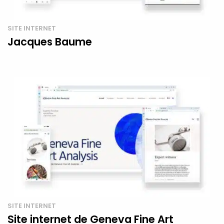
SITE INTERNET
Jacques Baume
SITE INTERNET
Site internet de Geneva Fine Art