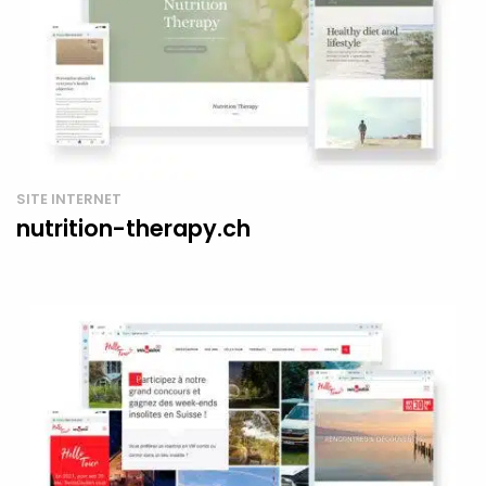
SITE INTERNET
nutrition-therapy.ch