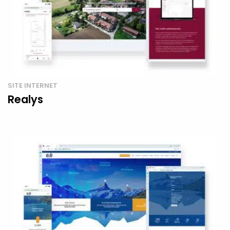
SITE INTERNET
Realys