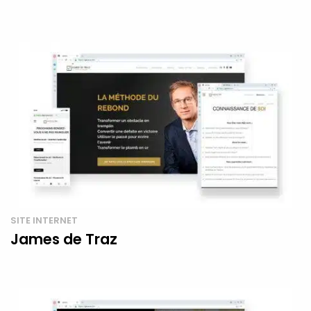
SITE INTERNET
James de Traz