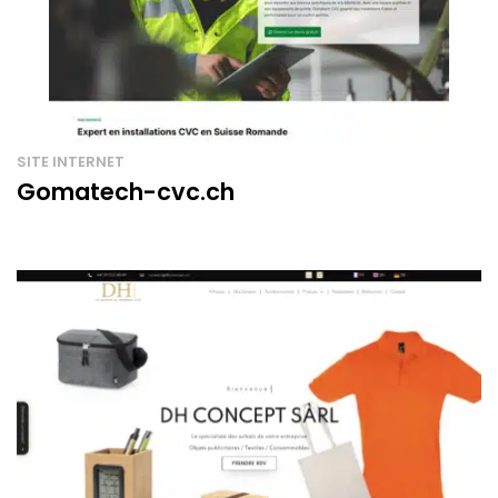
SITE INTERNET
Gomatech-cvc.ch