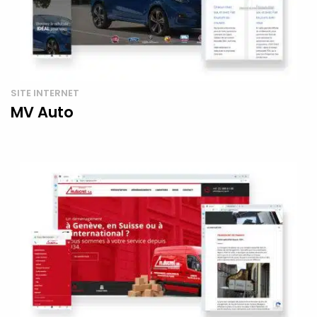
SITE INTERNET
MV Auto