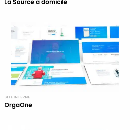
La Source à domicile
SITE INTERNET
OrgaOne