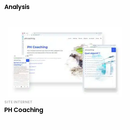
Analysis
SITE INTERNET
PH Coaching