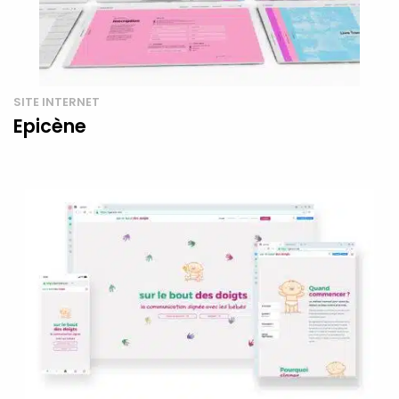
SITE INTERNET
Epicène