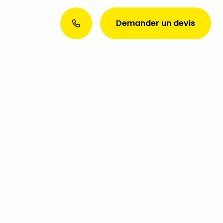
Demander un devis
Envie d’une présence web
exceptionnelle ? Discutons de
votre projet aujourd’hui !