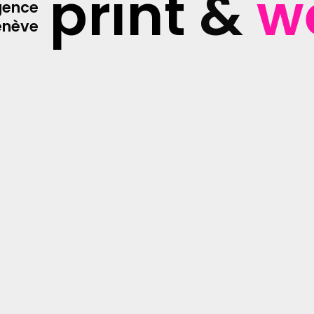
print
&
w
gence
enève