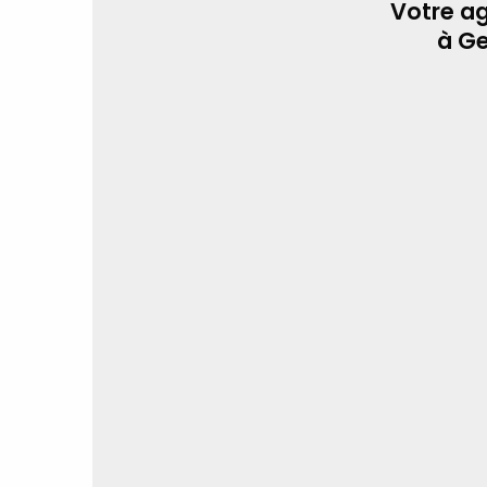
Votre a
à G