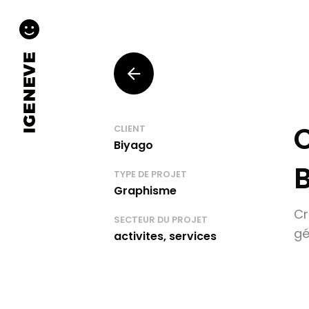
C
CLIENT
Biyago
TYPE DE PROJET
Graphisme
Cr
SECTEUR DU PROJET
gé
activites, services