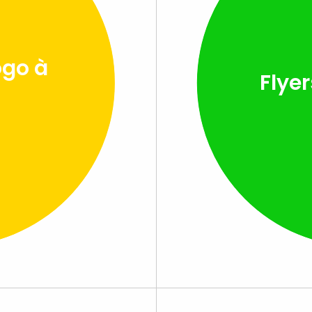
ogo à
Flye