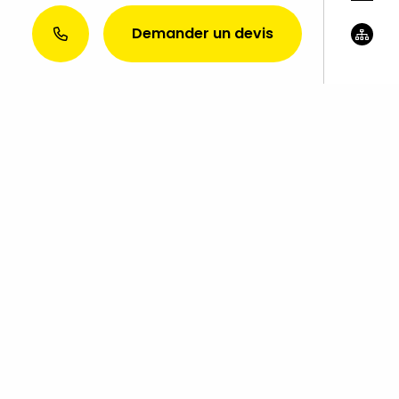
Demander un devis
?
SERVICES EXTRA
hures
Rédaction de contenus