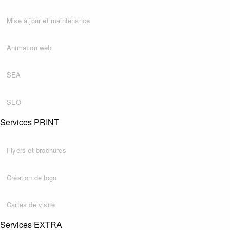
Mise à jour et maintenance
Animation web
SEA
SEO
Services PRINT
Flyers et brochures
Création de logo
Cartes de visite
Services EXTRA