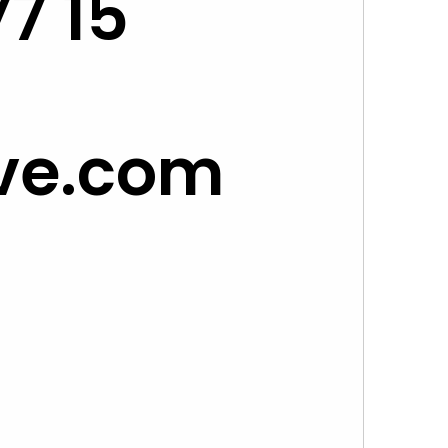
77 15
ve.com