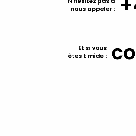
+
N'hésitez pas à
nous appeler :
co
Et si vous
êtes timide :