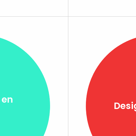
 en
Desi