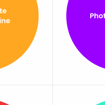
te
Phot
rine