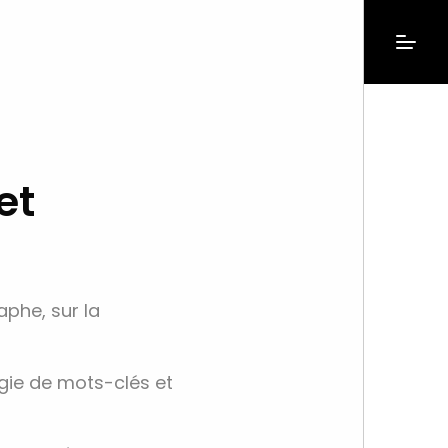
et
aphe, sur la
gie de mots-clés et