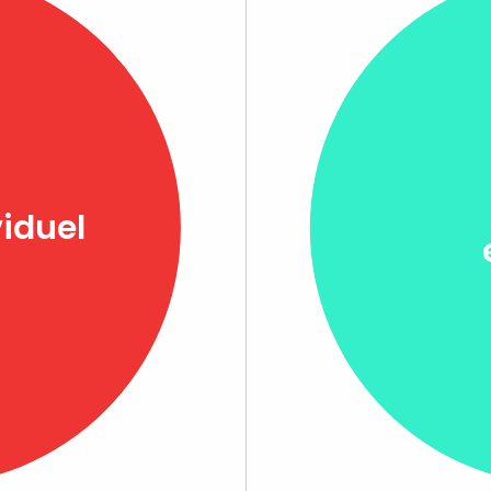
viduel