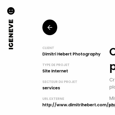
C
CLIENT
Dimitri Hebert Photography
TYPE DE PROJET
Site Internet
Cr
SECTEUR DU PROJET
pl
services
Mi
URL EXTERNE
http://www.dimitrihebert.com/p
hi