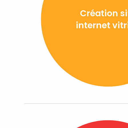
Création si
internet vit