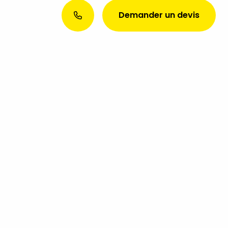
Demander un devis
Envie d’une présence web
exceptionnelle ? Discutons de
votre projet aujourd’hui !