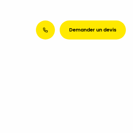
Demander un devis
Envie d’une présence web
exceptionnelle ? Discutons de
votre projet aujourd’hui !