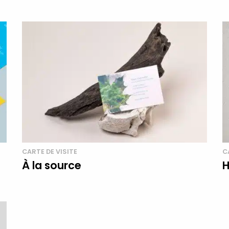
CARTE DE VISITE
C
À la source
H