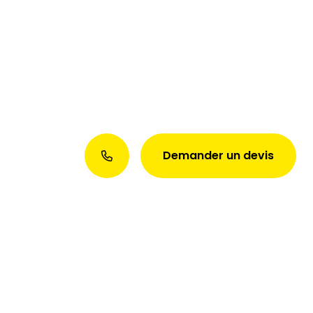
Demander un devis
Envie d’une présence web
exceptionnelle ? Discutons de
votre projet aujourd’hui !