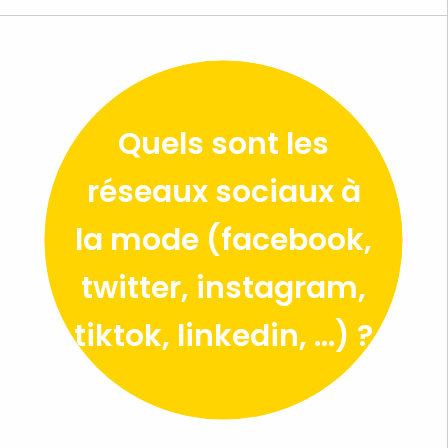
Quels sont les
réseaux sociaux à
la mode (facebook,
twitter, instagram,
tiktok, linkedin, …) ?