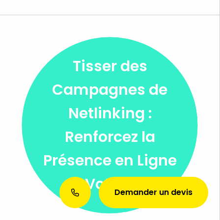
Tisser des
Campagnes de
Netlinking :
Renforcez la
Présence en Ligne
de Votre Site
Demander un devis