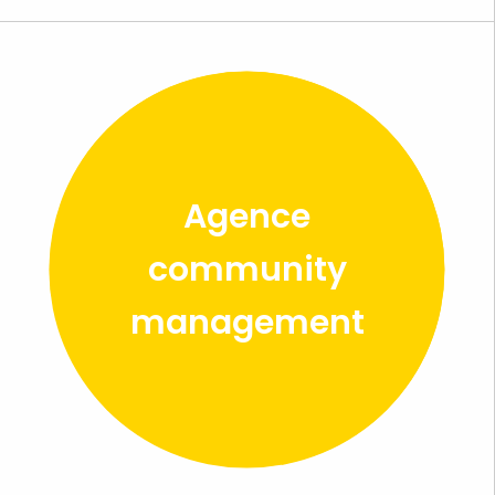
Agence
community
management