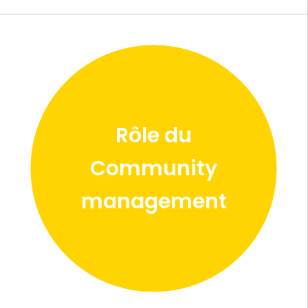
Rôle du
Community
management