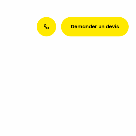
Demander un devis
Envie d’une présence web
exceptionnelle ? Discutons de
votre projet aujourd’hui !