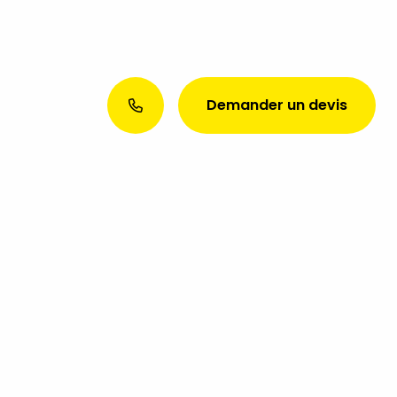
Demander un devis
Envie d’une présence web
exceptionnelle ? Discutons de
votre projet aujourd’hui !