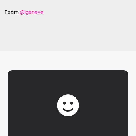
Team
@igeneve