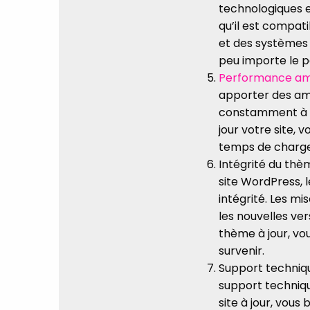
technologiques e
qu’il est compat
et des systèmes d
peu importe le pé
Performance am
apporter des amé
constamment à op
jour votre site, 
temps de chargem
Intégrité du thè
site WordPress, l
intégrité. Les m
les nouvelles ve
thème à jour, vo
survenir.
Support techniqu
support techniqu
site à jour, vous