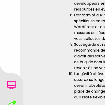
développeurs en
ressources en év
Conformité aux n
spécifiques en ma
WordPress et des
mesures de sécur
vous collectez de
Sauvegarde et res
recommandé de s
d’avoir des sauve
de bug, de confl
revenir à une v
Longévité et évol
assurez sa longé
devenir obsolètes
place de changem
qu’il reste flexi