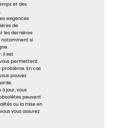
temps et des
.
des exigences
lières de
t les dernières
l, notamment si
gne.
 il est
 vous permettent
de problème. En cas
 vous pouvez
garde.
 à jour, vous
s obsolètes peuvent
alités ou la mise en
 vous vous assurez