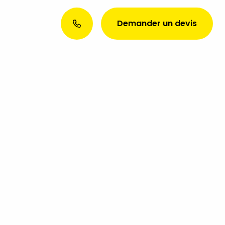
Demander un devis
Envie d’une présence web
exceptionnelle ? Discutons de
votre projet aujourd’hui !