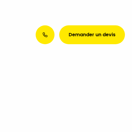
Demander un devis
Envie d’une présence web
exceptionnelle ? Discutons de
votre projet aujourd’hui !