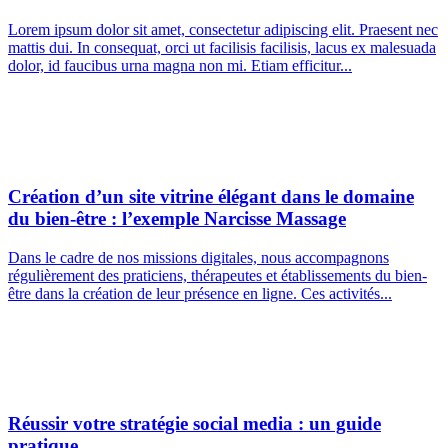
Lorem ipsum dolor sit amet, consectetur adipiscing elit. Praesent nec
mattis dui. In consequat, orci ut facilisis facilisis, lacus ex malesuada
dolor, id faucibus urna magna non mi. Etiam efficitur...
Création d’un site vitrine élégant dans le domaine
du bien-être : l’exemple Narcisse Massage
Dans le cadre de nos missions digitales, nous accompagnons
régulièrement des praticiens, thérapeutes et établissements du bien-
être dans la création de leur présence en ligne. Ces activités...
Réussir votre stratégie social media : un guide
pratique