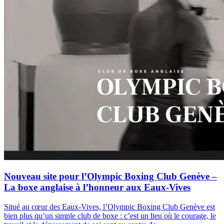
Nouveau site pour l’Olympic Boxing Club Genève –
La boxe anglaise à l’honneur aux Eaux-Vives
Situé au cœur des Eaux-Vives, l’Olympic Boxing Club Genève est
bien plus qu’un simple club de boxe : c’est un lieu où le courage, le