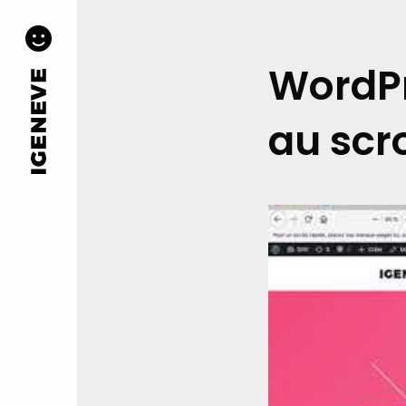
WordPr
au scro