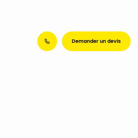
Demander un devis
Envie d’une présence web
exceptionnelle ? Discutons de
votre projet aujourd’hui !