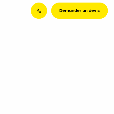
Demander un devis
Envie d’une présence web
exceptionnelle ? Discutons de
votre projet aujourd’hui !