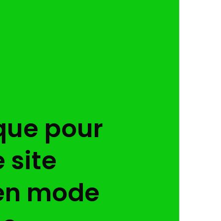
que pour
 site
en mode