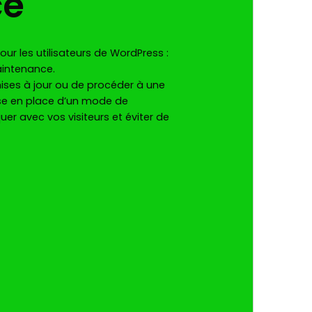
ce
ur les utilisateurs de WordPress :
aintenance.
ises à jour ou de procéder à une
ise en place d’un mode de
r avec vos visiteurs et éviter de