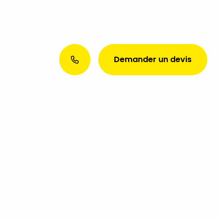
Demander un devis
Envie d’une présence web
exceptionnelle ? Discutons de
votre projet aujourd’hui !