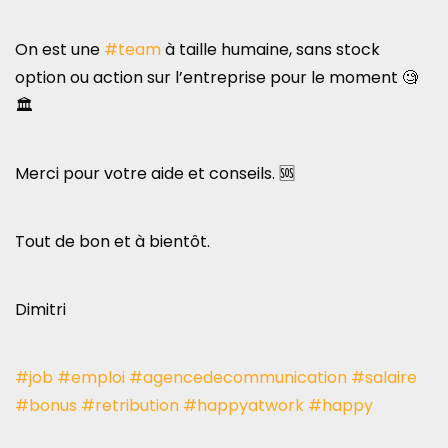
On est une
#team
à taille humaine, sans stock
option ou action sur l’entreprise pour le moment 🧐
🏛️
Merci pour votre aide et conseils. 🆘
Tout de bon et à bientôt.
Dimitri
#job
#emploi
#agencedecommunication
#salaire
#bonus
#retribution
#happyatwork
#happy