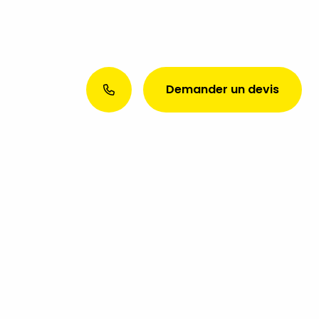
Demander un devis
Envie d’une présence web
exceptionnelle ? Discutons de
votre projet aujourd’hui !