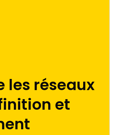
 les réseaux
inition et
ment