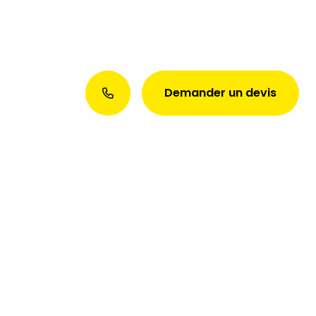
Demander un devis
Envie d’une présence web
exceptionnelle ? Discutons de
votre projet aujourd’hui !