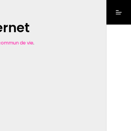
ernet
commun de vie
.