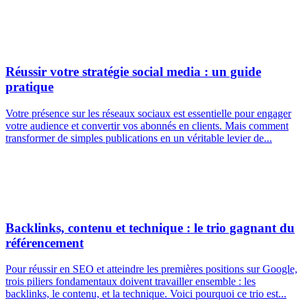
Réussir votre stratégie social media : un guide
pratique
Votre présence sur les réseaux sociaux est essentielle pour engager
votre audience et convertir vos abonnés en clients. Mais comment
transformer de simples publications en un véritable levier de...
Backlinks, contenu et technique : le trio gagnant du
référencement
Pour réussir en SEO et atteindre les premières positions sur Google,
trois piliers fondamentaux doivent travailler ensemble : les
backlinks, le contenu, et la technique. Voici pourquoi ce trio est...