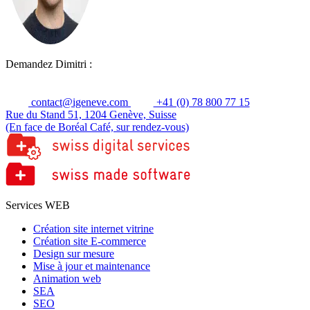
Demandez Dimitri :
contact@igeneve.com
+41 (0) 78 800 77 15
Rue du Stand 51, 1204 Genève, Suisse
(En face de Boréal Café, sur rendez-vous)
Services WEB
Création site internet vitrine
Création site E-commerce
Design sur mesure
Mise à jour et maintenance
Animation web
SEA
SEO