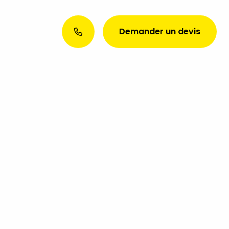
Demander un devis
Envie d’une présence web
exceptionnelle ? Discutons de
votre projet aujourd’hui !