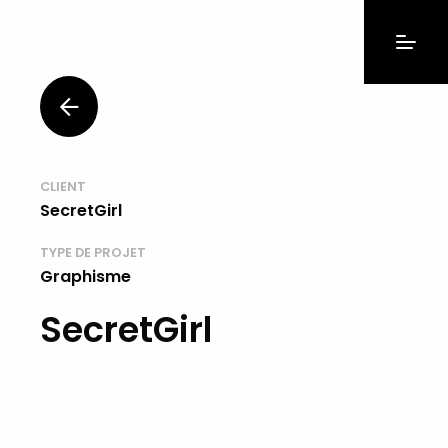
CLIENT
SecretGirl
TYPE DE PROJET
Graphisme
SecretGirl