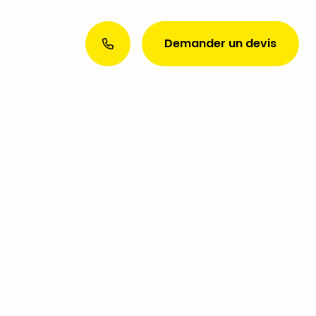
Demander un devis
Envie d’une présence web
exceptionnelle ? Discutons de
votre projet aujourd’hui !