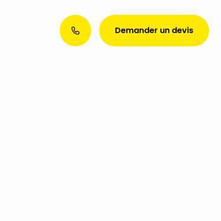
Demander un devis
Envie d’une présence web
exceptionnelle ? Discutons de
votre projet aujourd’hui !