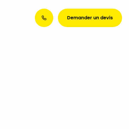
Demander un devis
Envie d’une présence web
exceptionnelle ? Discutons de
votre projet aujourd’hui !