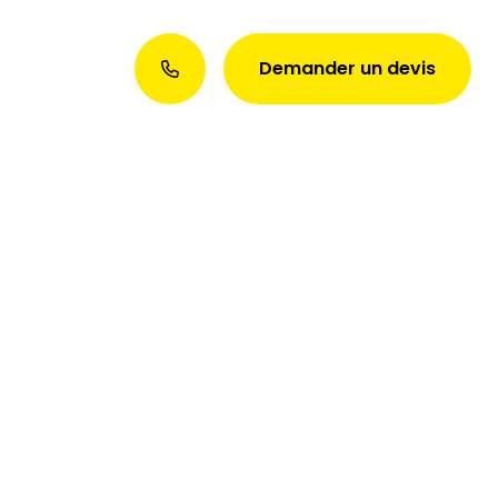
Demander un devis
Envie d’une présence web
exceptionnelle ? Discutons de
votre projet aujourd’hui !