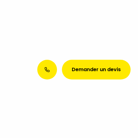
Demander un devis
Envie d’une présence web
exceptionnelle ? Discutons de
votre projet aujourd’hui !