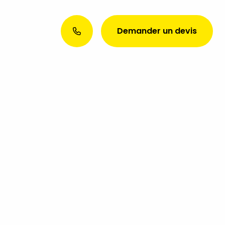
Demander un devis
Envie d’une présence web
exceptionnelle ? Discutons de
votre projet aujourd’hui !