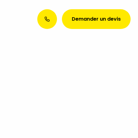
Demander un devis
Envie d’une présence web
exceptionnelle ? Discutons de
votre projet aujourd’hui !