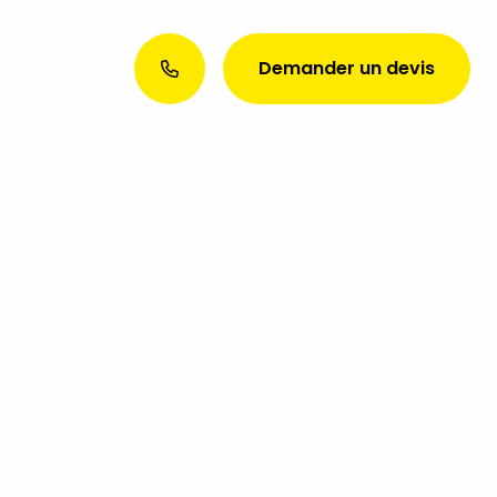
Demander un devis
Envie d’une présence web
exceptionnelle ? Discutons de
votre projet aujourd’hui !