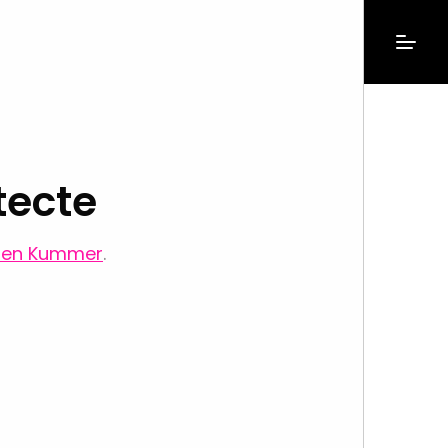
tecte
ien Kummer
.