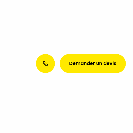
Demander un devis
Envie d’une présence web
exceptionnelle ? Discutons de
votre projet aujourd’hui !