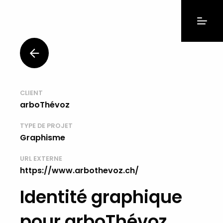
CLIENT
arboThévoz
TYPE DE PROJET
Graphisme
URL EXTERNE
https://www.arbothevoz.ch/
Identité graphique
pour arboThévoz