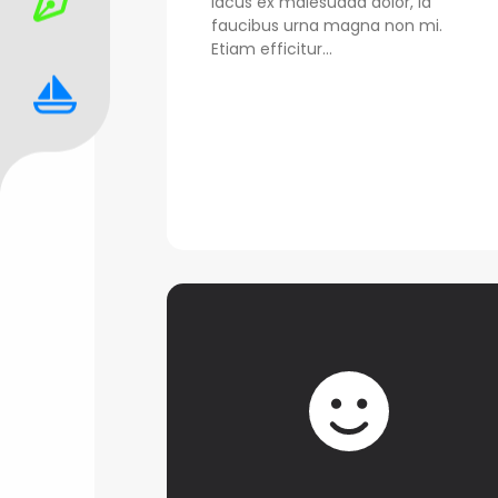
lacus ex malesuada dolor, id
faucibus urna magna non mi.
Etiam efficitur...