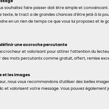
essage
 souhaitez faire passer doit être simple et convaincant. S
 texte, le tract a de grandes chances d’être jeté à la poub
ndre en un rien de temps ce que vous lui proposez et le 
t définir une accroche percutante
accrocheur et valorisant pour attirer l’attention du lecte
ser des mots percutants comme gratuit, offert, remise exc
e et les images
teur, nous vous recommandons d’utiliser des belles imag
blic et valorisent votre message. Vous pouvez également jo