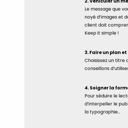
2. Véhiculer un m
Le message que vous
noyé d’images et de
client doit compre
Keep it simple !
3. Faire un plan e
Choisissez un titre 
conseillons d’utili
4. Soigner la form
Pour séduire le lec
d’interpeller le pu
la typographie…