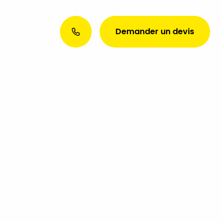
Demander un devis
Envie d’une présence web
exceptionnelle ? Discutons de
votre projet aujourd’hui !