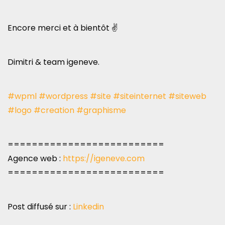
Encore merci et à bientôt ✌️
Dimitri & team igeneve.
#wpml
#wordpress
#site
#siteinternet
#siteweb
#logo
#creation
#graphisme
==========================
Agence web :
https://igeneve.com
==========================
Post diffusé sur :
Linkedin