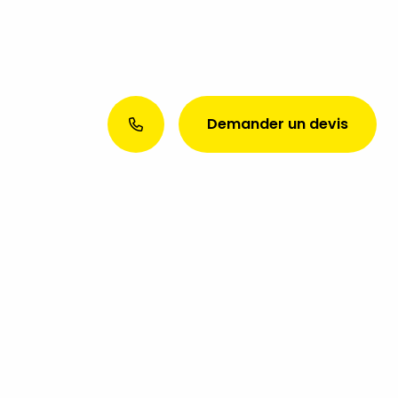
Demander un devis
Envie d’une présence web
exceptionnelle ? Discutons de
votre projet aujourd’hui !